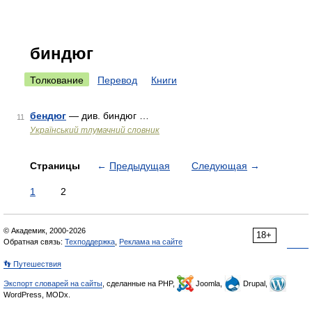
биндюг
Толкование
Перевод
Книги
бендюг
— див. биндюг …
11
Український тлумачний словник
Страницы
←
Предыдущая
Следующая
→
1
2
© Академик, 2000-2026
18+
Обратная связь:
Техподдержка
,
Реклама на сайте
👣 Путешествия
Экспорт словарей на сайты
, сделанные на PHP,
Joomla,
Drupal,
WordPress, MODx.